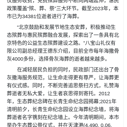
仪服务收费，免费殡葬服务不断向两端延伸，惠民
政策覆盖“殡、葬、祭”三大环节。截至2023年，本
市已为34381位逝者进行了海葬。
“北京鼓励和发展节地生态安葬，积极推动生
态殡葬与惠民殡葬融合发展，探索出了一条具有北
京特色的公益生态殡葬建设之路。”八宝山礼仪有
限公司副总经理王德东介绍，目前全市每年海撒骨
灰4000多份，选择骨灰海葬的逝者越来越多。
在减轻居民负担的同时，民政部门还出台了骨
灰撒海服务规范，让生命走得更有尊严，让海葬更
有仪式感。同时，不断完善追思祭扫方式，礼赞海
葬逝者无私大爱，让生者哀思得到寄托。2012
年，生态葬纪念碑在长青生命纪念园揭幕;2021年
清明前夕，长青生命纪念园设立海葬纪念墙，将海
葬逝者名字镌刻在纪念墙上。今年清明期间，本市
举办生态葬公祭仪式，并在天津港(4.490, 0.06,