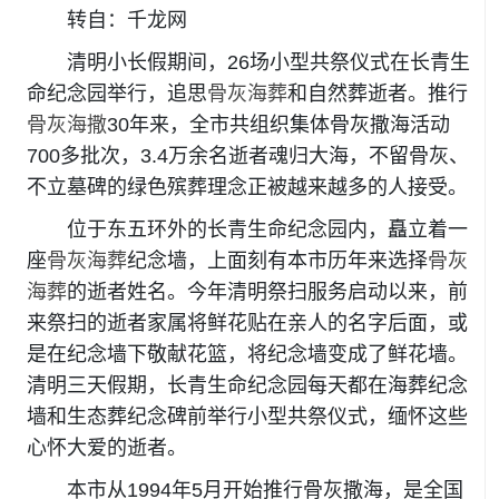
转自：千龙网
清明小长假期间，26场小型共祭仪式在长青生
命纪念园举行，追思
骨灰海葬
和自然葬逝者。推行
骨灰海撒
30年来，全市共组织集体骨灰撒海活动
700多批次，3.4万余名逝者魂归大海，不留骨灰、
不立墓碑的绿色殡葬理念正被越来越多的人接受。
位于东五环外的长青生命纪念园内，矗立着一
座
骨灰海葬
纪念墙，上面刻有本市历年来选择
骨灰
海葬
的逝者姓名。今年清明祭扫服务启动以来，前
来祭扫的逝者家属将鲜花贴在亲人的名字后面，或
是在纪念墙下敬献花篮，将纪念墙变成了鲜花墙。
清明三天假期，长青生命纪念园每天都在海葬纪念
墙和生态葬纪念碑前举行小型共祭仪式，缅怀这些
心怀大爱的逝者。
本市从1994年5月开始推行骨灰撒海，是全国