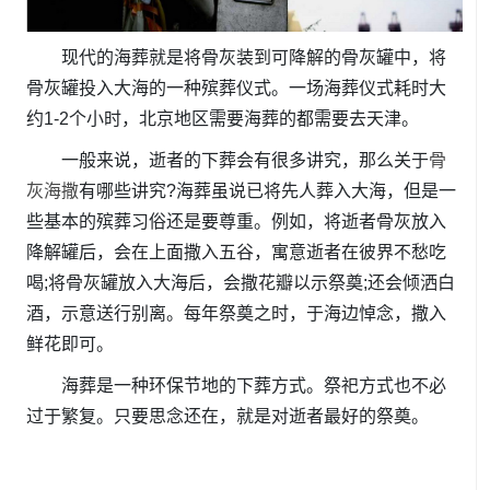
现代的海葬就是将骨灰装到可降解的骨灰罐中，将
骨灰罐投入大海的一种殡葬仪式。一场海葬仪式耗时大
约1-2个小时，北京地区需要海葬的都需要去天津。
一般来说，逝者的下葬会有很多讲究，那么关于
骨
灰海撒
有哪些讲究?海葬虽说已将先人葬入大海，但是一
些基本的殡葬习俗还是要尊重。例如，将逝者骨灰放入
降解罐后，会在上面撒入五谷，寓意逝者在彼界不愁吃
喝;将骨灰罐放入大海后，会撒花瓣以示祭奠;还会倾洒白
酒，示意送行别离。每年祭奠之时，于海边悼念，撒入
鲜花即可。
海葬是一种环保节地的下葬方式。祭祀方式也不必
过于繁复。只要思念还在，就是对逝者最好的祭奠。