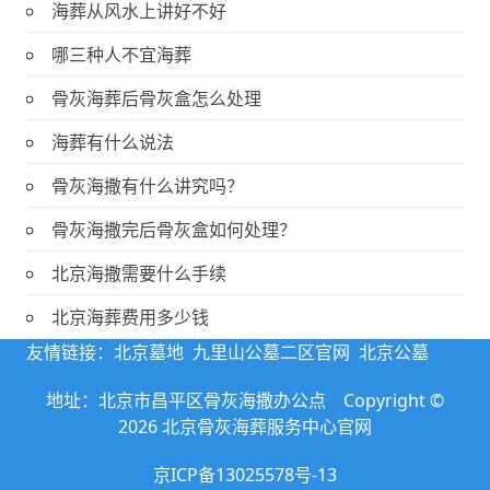
海葬从风水上讲好不好
哪三种人不宜海葬
骨灰海葬后骨灰盒怎么处理
海葬有什么说法
骨灰海撒有什么讲究吗？
骨灰海撒完后骨灰盒如何处理？
北京海撒需要什么手续
北京海葬费用多少钱
友情链接：
北京墓地
九里山公墓二区官网
北京公墓
地址：北京市昌平区骨灰海撒办公点 Copyright ©
2026 北京骨灰海葬服务中心官网
京ICP备13025578号-13