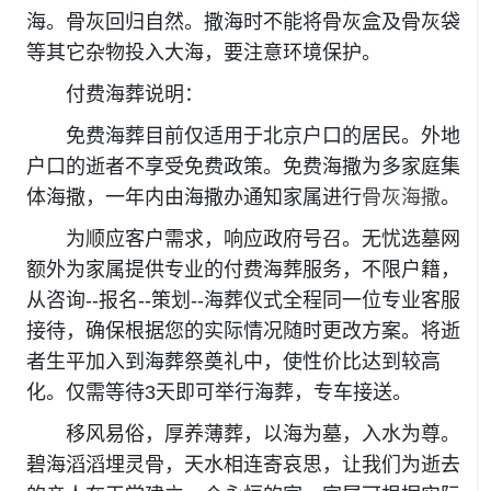
海。骨灰回归自然。撒海时不能将骨灰盒及骨灰袋
等其它杂物投入大海，要注意环境保护。
付费海葬说明：
免费海葬目前仅适用于北京户口的居民。外地
户口的逝者不享受免费政策。免费海撒为多家庭集
体海撒，一年内由海撒办通知家属进行
骨灰海撒
。
为顺应客户需求，响应政府号召。无忧选墓网
额外为家属提供专业的付费海葬服务，不限户籍，
从咨询--报名--策划--海葬仪式全程同一位专业客服
接待，确保根据您的实际情况随时更改方案。将逝
者生平加入到海葬祭奠礼中，使性价比达到较高
化。仅需等待3天即可举行海葬，专车接送。
移风易俗，厚养薄葬，以海为墓，入水为尊。
碧海滔滔埋灵骨，天水相连寄哀思，让我们为逝去