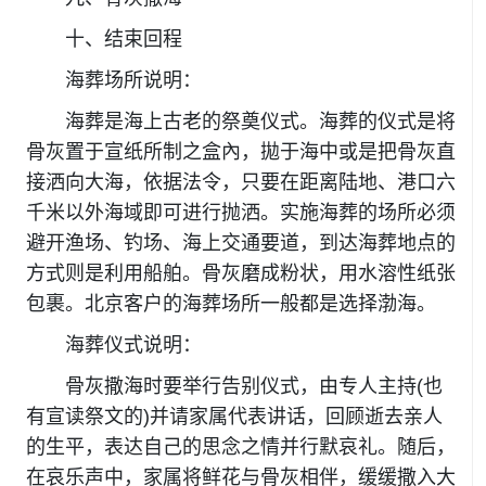
十、结束回程
海葬场所说明：
海葬是海上古老的祭奠仪式。海葬的仪式是将
骨灰置于宣纸所制之盒內，拋于海中或是把骨灰直
接洒向大海，依据法令，只要在距离陆地、港口六
千米以外海域即可进行抛洒。实施海葬的场所必须
避开渔场、钓场、海上交通要道，到达海葬地点的
方式则是利用船舶。骨灰磨成粉状，用水溶性纸张
包裹。北京客户的海葬场所一般都是选择渤海。
海葬仪式说明：
骨灰撒海时要举行告别仪式，由专人主持(也
有宣读祭文的)并请家属代表讲话，回顾逝去亲人
的生平，表达自己的思念之情并行默哀礼。随后，
在哀乐声中，家属将鲜花与骨灰相伴，缓缓撒入大