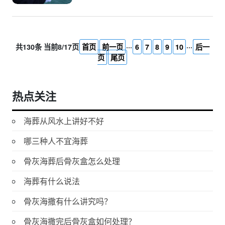
共130条 当前8/17页
首页
前一页
···
6
7
8
9
10
···
后一
页
尾页
热点关注
海葬从风水上讲好不好
哪三种人不宜海葬
骨灰海葬后骨灰盒怎么处理
海葬有什么说法
骨灰海撒有什么讲究吗？
骨灰海撒完后骨灰盒如何处理？