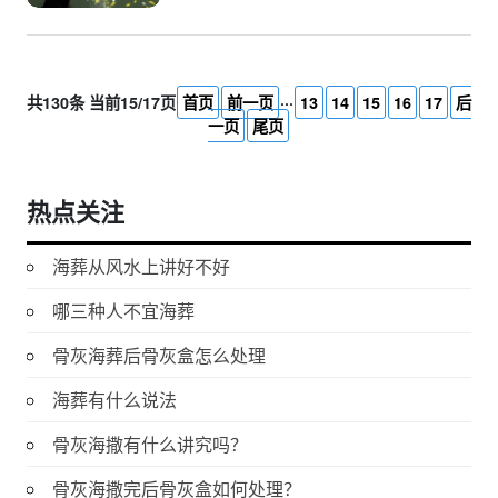
共130条 当前15/17页
首页
前一页
···
13
14
15
16
17
后
一页
尾页
热点关注
海葬从风水上讲好不好
哪三种人不宜海葬
骨灰海葬后骨灰盒怎么处理
海葬有什么说法
骨灰海撒有什么讲究吗？
骨灰海撒完后骨灰盒如何处理？