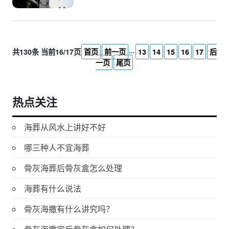
共130条 当前16/17页
首页
前一页
···
13
14
15
16
17
后
一页
尾页
热点关注
海葬从风水上讲好不好
哪三种人不宜海葬
骨灰海葬后骨灰盒怎么处理
海葬有什么说法
骨灰海撒有什么讲究吗？